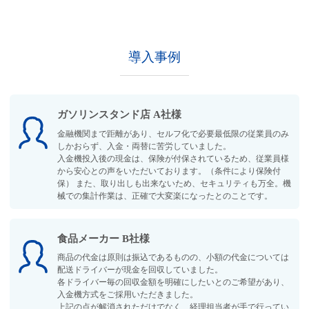
導入事例
ガソリンスタンド店 A社様
金融機関まで距離があり、セルフ化で必要最低限の従業員のみ
しかおらず、入金・両替に苦労していました。
入金機投入後の現金は、保険が付保されているため、従業員様
から安心との声をいただいております。（条件により保険付
保） また、取り出しも出来ないため、セキュリティも万全。機
械での集計作業は、正確で大変楽になったとのことです。
食品メーカー B社様
商品の代金は原則は振込であるものの、小額の代金については
配送ドライバーが現金を回収していました。
各ドライバー毎の回収金額を明確にしたいとのご希望があり、
入金機方式をご採用いただきました。
上記の点が解消されただけでなく、経理担当者が手で行ってい