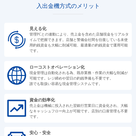
入出金機方式のメリット
見える化
管理PCとの連動により、売上金を含めた店舗現金をリアルタ
イムで把握できます。店舗と警備会社間を往復している未使
用釣銭資金も大幅に削減可能、最適量の釣銭資金で運用可能
です。
ローコストオペレーション化
現金管理は自動化される為、既存業務・作業の大幅な削減が
可能です。レジ締めや翌日の釣銭準備も不要です。
誰でも取扱い容易な現金管理システムです。
資金の効率化
売上金は機械に投入された翌銀行営業日に資金化され、大幅
なキャッシュフロー向上が可能です。店別の口座管理も不要
です。
安心・安全