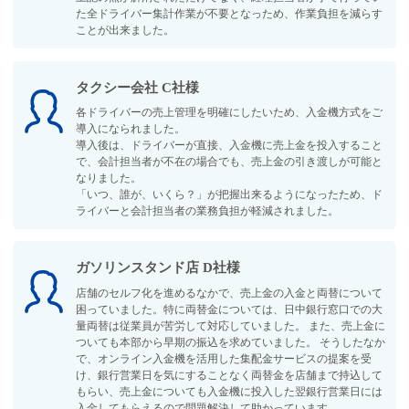
た全ドライバー集計作業が不要となっため、作業負担を減らす
ことが出来ました。
タクシー会社 C社様
各ドライバーの売上管理を明確にしたいため、入金機方式をご
導入になられました。
導入後は、ドライバーが直接、入金機に売上金を投入すること
で、会計担当者が不在の場合でも、売上金の引き渡しが可能と
なりました。
「いつ、誰が、いくら？」が把握出来るようになったため、ド
ライバーと会計担当者の業務負担が軽減されました。
ガソリンスタンド店 D社様
店舗のセルフ化を進めるなかで、売上金の入金と両替について
困っていました。特に両替金については、日中銀行窓口での大
量両替は従業員が苦労して対応していました。 また、売上金に
ついても本部から早期の振込を求めていました。 そうしたなか
で、オンライン入金機を活用した集配金サービスの提案を受
け、銀行営業日を気にすることなく両替金を店舗まで持込して
もらい、売上金についても入金機に投入した翌銀行営業日には
入金してもらえるので問題解決して助かっています。